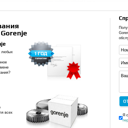
Спр
вания
Полу
Gorenje
Gore
обсл
je
т любых
нное
амене
тания?
е
ля всех
Я 
пе