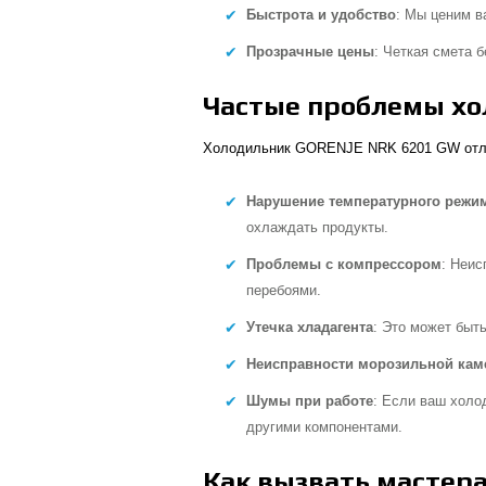
Быстрота и удобство
: Мы ценим в
Прозрачные цены
: Четкая смета 
Частые проблемы х
Холодильник GORENJE NRK 6201 GW отлич
Нарушение температурного режи
охлаждать продукты.
Проблемы с компрессором
: Неис
перебоями.
Утечка хладагента
: Это может быт
Неисправности морозильной ка
Шумы при работе
: Если ваш холо
другими компонентами.
Как вызвать мастер