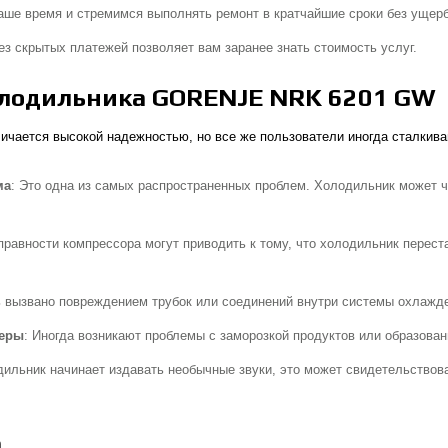
аше время и стремимся выполнять ремонт в кратчайшие сроки без ущерб
без скрытых платежей позволяет вам заранее знать стоимость услуг.
олодильника GORENJE NRK 6201 GW
ается высокой надежностью, но все же пользователи иногда сталкива
ма
: Это одна из самых распространенных проблем. Холодильник может 
правности компрессора могут приводить к тому, что холодильник перест
ь вызвано повреждением трубок или соединений внутри системы охлажд
меры
: Иногда возникают проблемы с заморозкой продуктов или образова
дильник начинает издавать необычные звуки, это может свидетельствов
а