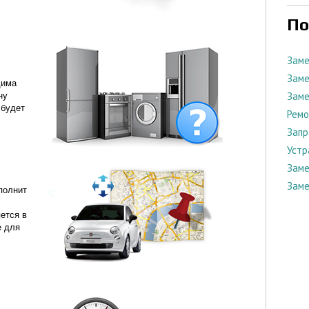
По
Заме
Заме
дима
Заме
ну
 будет
Ремо
Запр
Устр
Заме
Заме
полнит
ется в
е для