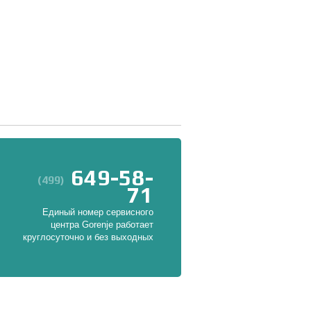
649-58-
(499)
71
Единый номер сервисного
центра Gorenje работает
круглосуточно и без выходных