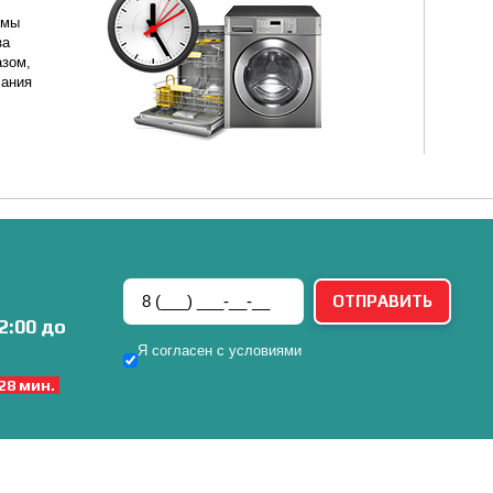
 мы
за
азом,
чания
2:00 до
Я согласен с условиями
обработки персональных
данных
 28 мин.