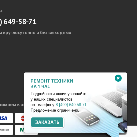
ы
)
649-58-71
м круглосуточно и без выходных
РЕМОНТ ТЕХНИКИ
ЗА 1 ЧАС
Подробности акции узнавайте
у наших специалистов
нимаем к оплате:
по телефону
8
[499]
649-58-71
Предложение ограничено.
ЗАКАЗАТЬ