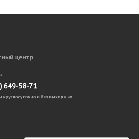
сный центр
ы
)
649-58-71
м круглосуточно и без выходных