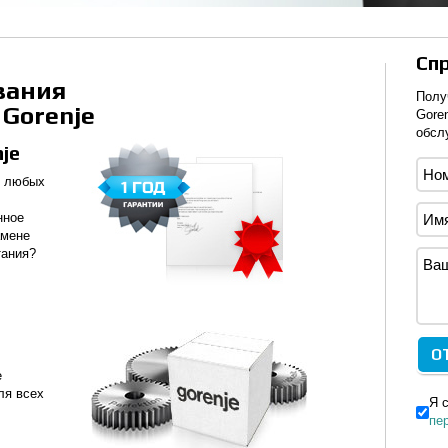
Спр
вания
Полу
Gorenje
Gore
обсл
je
т любых
нное
амене
тания?
е
ля всех
Я 
пе