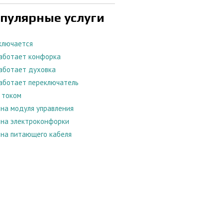
пулярные услуги
ключается
аботает конфорка
аботает духовка
аботает переключатель
 током
на модуля управления
на электроконфорки
на питающего кабеля