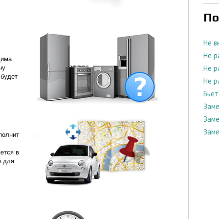
По
Не в
Не р
дима
Не р
ну
 будет
Не р
Бьет
Заме
Заме
Заме
полнит
ется в
е для