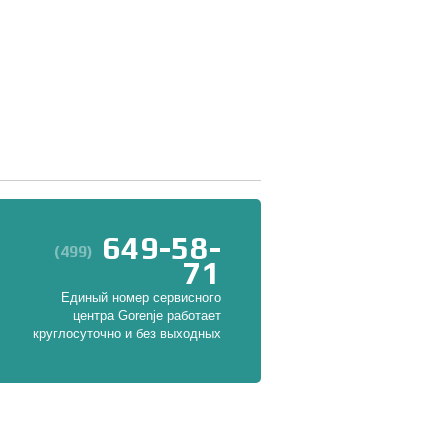
649-58-
(499)
71
Единый номер сервисного
центра Gorenje работает
круглосуточно и без выходных