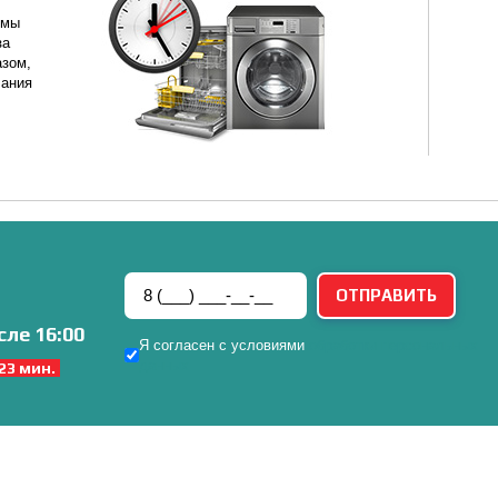
 мы
за
азом,
чания
сле 16:00
Я согласен с условиями
обработки персональных
данных
 23 мин.